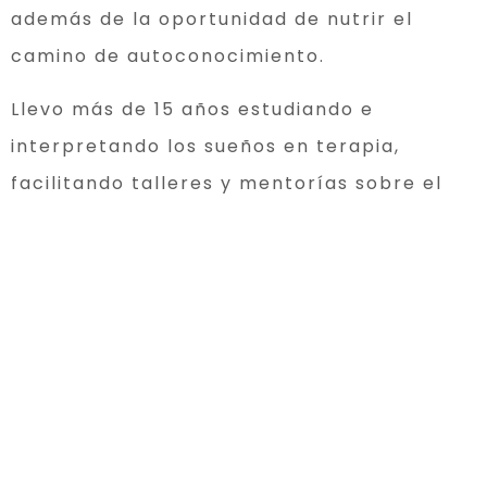
además de la oportunidad de nutrir el
camino de autoconocimiento.
Llevo más de 15 años estudiando e
interpretando los sueños en terapia,
facilitando talleres y mentorías sobre el
tema. Lo que me trae hoy a compartirte
este Ebook con el propósito de brindarte
una buena base y guía para el estudio y la
conexión con tus sueños. Además, sembrar
una bonita semilla que puedas cultivar
para el desarrollo de tu ser y tu
conciencia.