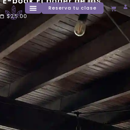
E-book El poder de los
Sueños
Reserva tu clase
$
25.00