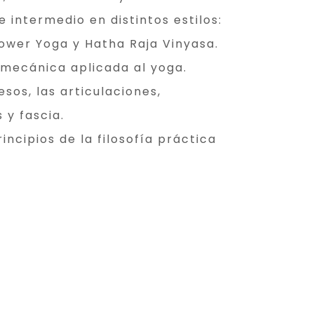
e intermedio en distintos estilos:
Power Yoga y Hatha Raja Vinyasa.
omecánica aplicada al yoga.
esos, las articulaciones,
 y fascia.
rincipios de la filosofía práctica
biduría todas las experiencias
o vivir el yoga dentro y fuera del
cticas energéticas para sostener
upos.
l cuerpo energético, chakras y