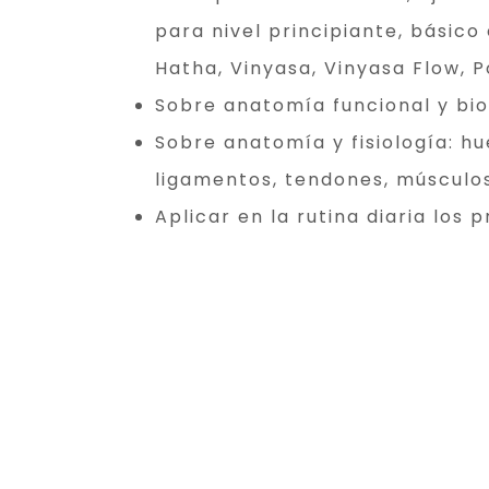
para nivel principiante, básico 
Hatha, Vinyasa, Vinyasa Flow, 
Sobre anatomía funcional y bi
Sobre anatomía y fisiología: hu
ligamentos, tendones, músculos
Aplicar en la rutina diaria los p
del yoga y así trasladar con sa
vividas a la vida cotidiana –cóm
mat–.
Incorporar herramientas y prá
tu proceso personal y a tus gr
Anatomía sutil: comprensión de
sistemas.