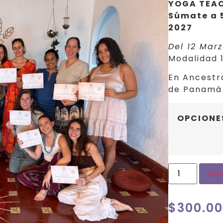
YOGA TEAC
Súmate a 5
2027
Del 12 Mar
Modalidad 
En Ancestra
de Panamá
OPCIONE
Añad
$
300.00